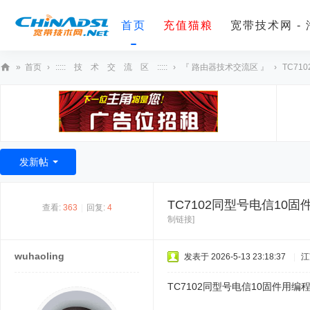
首页
充值猫粮
宽带技术网 -
»
首页
›
::::: 技 术 交 流 区 :::::
›
『 路由器技术交流区 』
›
TC71
宽
带
技
术
发新帖
网
TC7102同型号电信10
查看:
363
|
回复:
4
制链接]
wuhaoling
发表于 2026-5-13 23:18:37
|
江
TC7102同型号电信10固件用