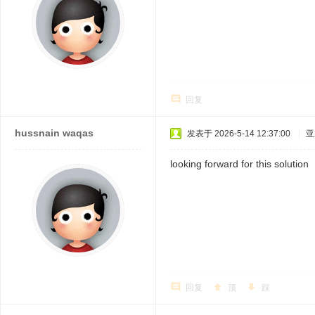
回复
hussnain waqas
发表于 2026-5-14 12:37:00
|
亚
looking forward for this solution
回复
顶
踩