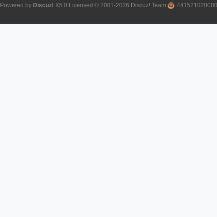
Powered by
Discuz!
X5.0
Licensed
© 2001-2026
Discuz! Team
.
44152102000