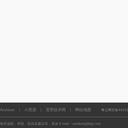
Archiver
小黑屋
宽带技术网
网站地图
|
|
|
粤公网安备441521
相关侵权、举报、投诉及建议等，请发 E-mail：yesdong@qq.com