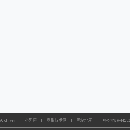
Archiver
小黑屋
宽带技术网
网站地图
|
|
|
粤公网安备441521