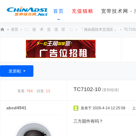
首页
充值猫粮
宽带技术网 -
»
首页
›
::::: 技 术 交 流 区 :::::
›
『 路由器技术交流区 』
›
TC710
宽
带
技
术
发新帖
网
TC7102-10
[复制链接]
查看:
764
|
回复:
13
abcd4541
发表于 2026-4-14 12:25:58
|
上
三方固件有吗？