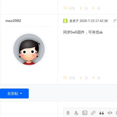
回复
顶
踩
max2982
发表于 2026-7-23 17:42:36
|
广
同求5w5固件，可有偿🙏
回复
顶
踩
发新帖