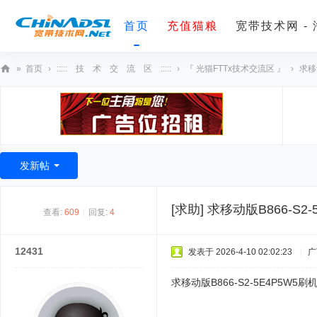
首页
充值猫粮
宽带技术网 -
»
首页
›
::::: 技 术 交 流 区 :::::
›
『 光猫FTTx技术交流区 』
›
求移
宽
带
技
术
发新帖
网
[求助]
求移动版B866-S
查看:
609
|
回复:
4
12431
发表于 2026-4-10 02:02:23
|
广
求移动版B866-S2-5E4P5