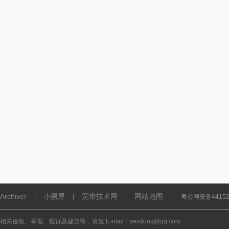
Archiver
小黑屋
宽带技术网
网站地图
|
|
|
粤公网安备441521
相关侵权、举报、投诉及建议等，请发 E-mail：yesdong@qq.com