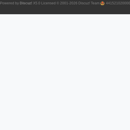
Powered by
Discuz!
X5.0
Licensed
© 2001-2026
Discuz! Team
.
44152102000