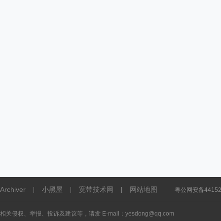
Archiver
小黑屋
宽带技术网
网站地图
|
|
|
粤公网安备441521
相关侵权、举报、投诉及建议等，请发 E-mail：yesdong@qq.com