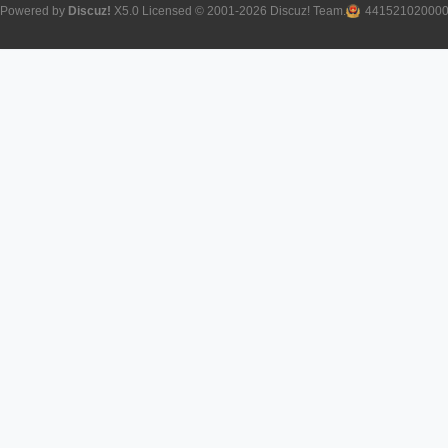
Powered by
Discuz!
X5.0
Licensed
© 2001-2026
Discuz! Team
.
44152102000