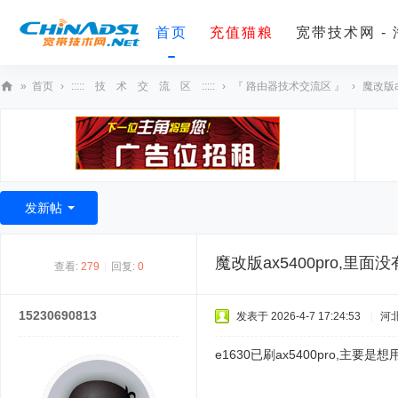
首页
充值猫粮
宽带技术网 -
»
首页
›
::::: 技 术 交 流 区 :::::
›
『 路由器技术交流区 』
›
魔改版a
宽
带
技
术
发新帖
网
魔改版ax5400pro,里面
查看:
279
|
回复:
0
15230690813
发表于 2026-4-7 17:24:53
|
河
e1630已刷ax5400pro,