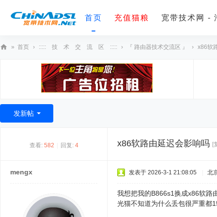
首页
充值猫粮
宽带技术网 -
»
首页
›
::::: 技 术 交 流 区 :::::
›
『 路由器技术交流区 』
›
x86
宽
带
技
术
发新帖
网
x86软路由延迟会影响吗
[
查看:
582
|
回复:
4
mengx
发表于 2026-3-1 21:08:05
|
北
我想把我的B866s1换成x86
光猫不知道为什么丢包很严重都1