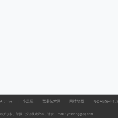
Archiver
小黑屋
宽带技术网
网站地图
|
|
|
粤公网安备441521
相关侵权、举报、投诉及建议等，请发 E-mail：yesdong@qq.com