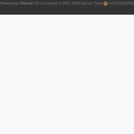
Powered by
Discuz!
X5.0
Licensed
© 2001-2026
Discuz! Team
.
44152102000