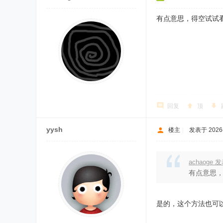
有点意思，得空试试
回复
顶
yysh
楼主
|
发表于 2026-2
achaoge 发
有点意思
是的，这个方法也可