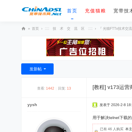
首页
充值猫粮
宽带技术
»
首页
›
::::: 技 术 交 流 区 :::::
›
『 光猫FTTx技术交流
宽
带
技
术
发新帖
网
[教程]
v173运
查看:
1442
|
回复:
13
yysh
发表于 2026-2-8 18:
用于解决telnet
已有 46 人购买
本