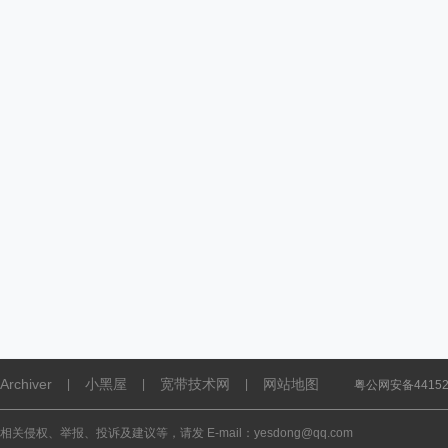
Archiver
小黑屋
宽带技术网
网站地图
|
|
|
粤公网安备441521
相关侵权、举报、投诉及建议等，请发 E-mail：yesdong@qq.com