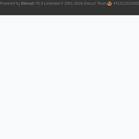
Powered by
Discuz!
X5.0
Licensed
© 2001-2026
Discuz! Team
.
44152102000