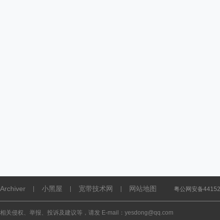
Archiver
小黑屋
宽带技术网
网站地图
|
|
|
粤公网安备441521
相关侵权、举报、投诉及建议等，请发 E-mail：yesdong@qq.com