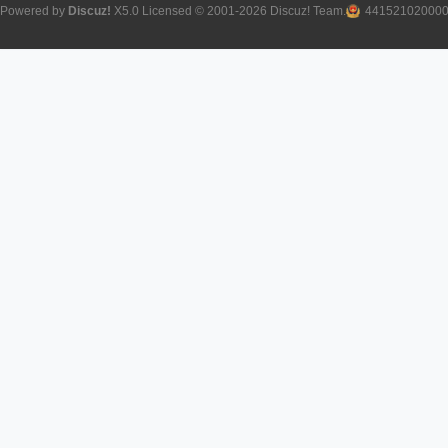
Powered by
Discuz!
X5.0
Licensed
© 2001-2026
Discuz! Team
.
44152102000