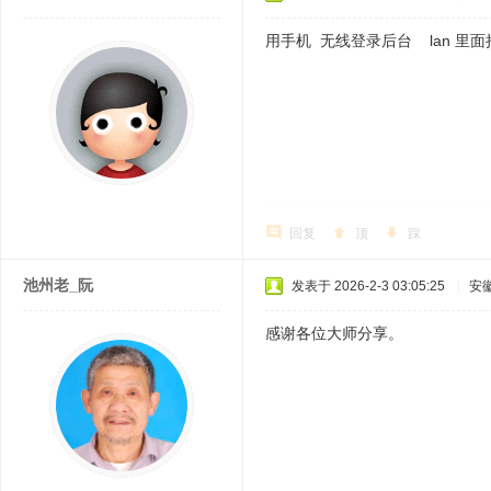
用手机 无线登录后台 lan 里
回复
顶
踩
池州老_阮
发表于 2026-2-3 03:05:25
|
安
感谢各位大师分享。