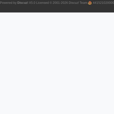
Powered by
Discuz!
X5.0
Licensed
© 2001-2026
Discuz! Team
.
44152102000