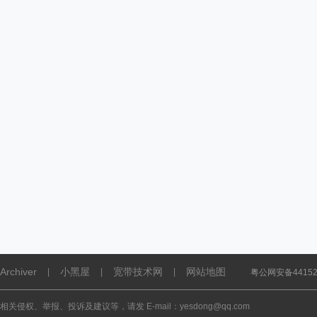
Archiver
小黑屋
宽带技术网
网站地图
|
|
|
粤公网安备441521
相关侵权、举报、投诉及建议等，请发 E-mail：yesdong@qq.com