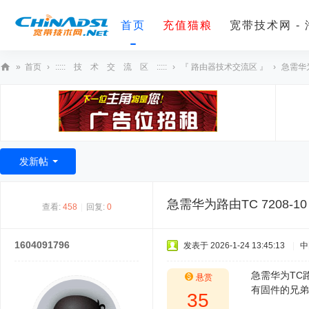
首页
充值猫粮
宽带技术网 -
»
首页
›
::::: 技 术 交 流 区 :::::
›
『 路由器技术交流区 』
›
急需华为
宽
带
技
术
发新帖
网
急需华为路由TC 7208-10
查看:
458
|
回复:
0
1604091796
发表于 2026-1-24 13:45:13
|
中
急需华为TC路由
悬赏
有固件的兄弟
35