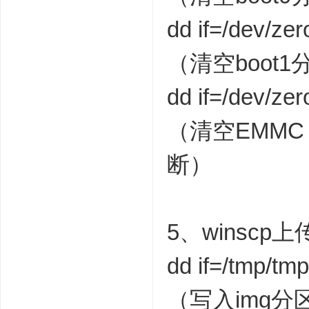
dd if=/dev/ze
（清空boot1
dd if=/dev/ze
（清空EMM
断）
5、winscp上传
dd if=/tmp/tm
（写入img分