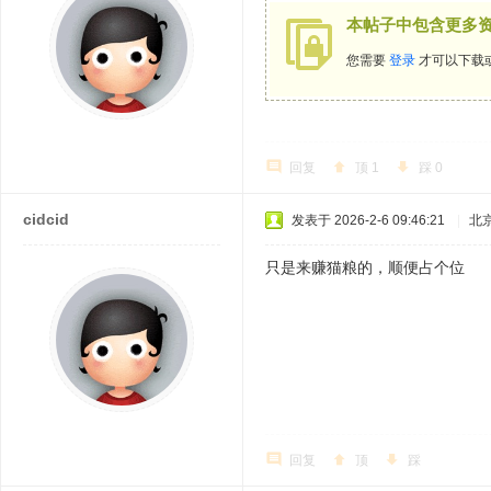
本帖子中包含更多
您需要
登录
才可以下载
回复
顶
1
踩
0
cidcid
发表于 2026-2-6 09:46:21
|
北
只是来赚猫粮的，顺便占个位
回复
顶
踩