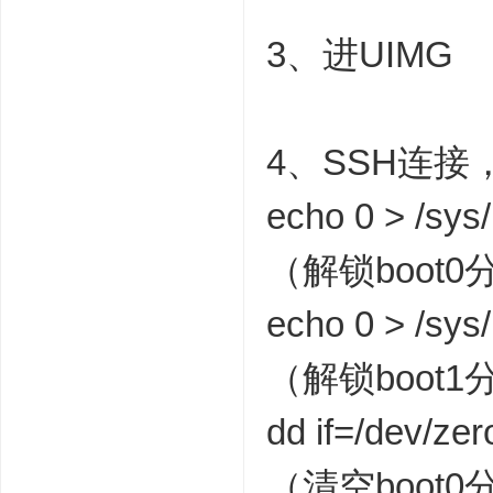
3、进UIMG
4、SSH连接
echo 0 > /sys
（解锁boot0
echo 0 > /sys
（解锁boot1
dd if=/dev/ze
（清空boot0