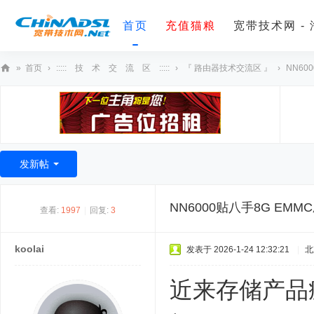
首页
充值猫粮
宽带技术网 -
»
首页
›
::::: 技 术 交 流 区 :::::
›
『 路由器技术交流区 』
›
NN60
宽
带
技
术
发新帖
网
NN6000贴八手8G EM
查看:
1997
|
回复:
3
koolai
发表于 2026-1-24 12:32:21
|
北
近来存储产品