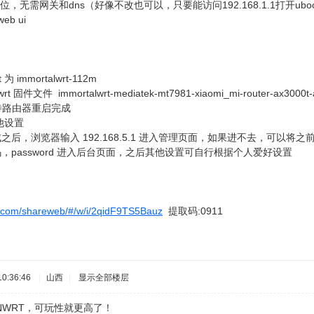
码24位，无需网关和dns（好像不改也可以，只要能访问192.168.1.1打
eb ui
为 immortalwrt-112m
文件 immortalwrt-mediatek-mt7981-xiaomi_mi-router-ax3000t-an8
等待路由器重启完成
他设置
后，浏览器输入 192.168.5.1 进入管理页面，如果进不去，可以将
password 进入后台页面，之后其他设置可自行根据个人爱好设置
9.com/shareweb/#/w/i/2qidF9TS5Bauz
提取码:0911
0:36:46
|
山西
|
显示全部楼层
NWRT，可玩性就更高了！