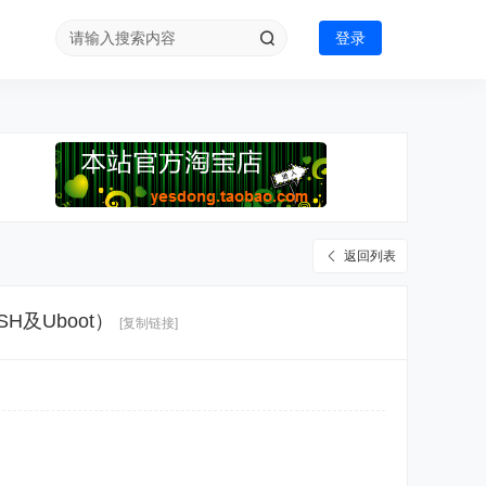
登录
返回列表
H及Uboot）
[复制链接]
t）