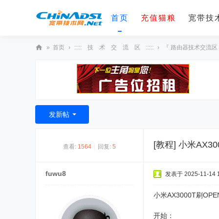
首页
充值猫粮
宽带技术
»
首页
›
::::: 技 术 交 流 区 :::::
›
『 路由器技术交流区
宽
带
技
术
发新帖
网
[教程]
小米AX30
查看:
1564
|
回复:
5
fuwu8
发表于 2025-11-14 1
小米AX3000T刷
开始：