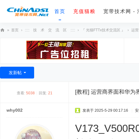
首页
充值猫粮
宽带技术网 -
»
首页
›
::::: 技 术 交 流 区 :::::
›
『 光猫FTTx技术交流区 』
›
运营
宽
带
技
术
发新帖
网
[教程]
运营商界面和华为
查看:
5038
|
回复:
21
why002
发表于 2025-5-29 00:17:16
|
安
V173_V500R