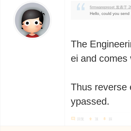
firmwarepreset 发表于 20
Hello, could you send m
The Engineeri
ei and comes w
Thus reverse e
ypassed.
回复
顶
踩