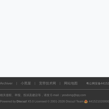
Archiver
小黑屋
宽带技术网
网站地图
|
|
|
粤公网安备441521
相关侵权、举报、投诉及建议等，请发 E-mail：yesdong@qq.com
Powered by
Discuz!
X5.0
Licensed
© 2001-2026
Discuz! Team
.
44152102000