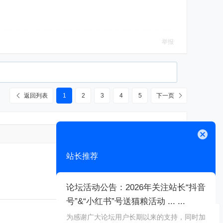
举报
返回列表
1
2
3
4
5
下一页
高级模式
关闭
站长推荐
论坛活动公告：2026年关注站长“抖音
号”&“小红书”号送猫粮活动 ... ...
本版积分规则
为感谢广大论坛用户长期以来的支持，同时加