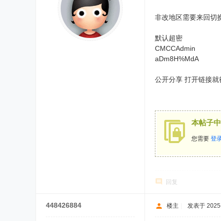
非改地区需要来回切
默认超密
CMCCAdmin
aDm8H%MdA
公开分享 打开链接就行http:/
本帖子中
您需要
登
回复
448426884
楼主
|
发表于 2025-5