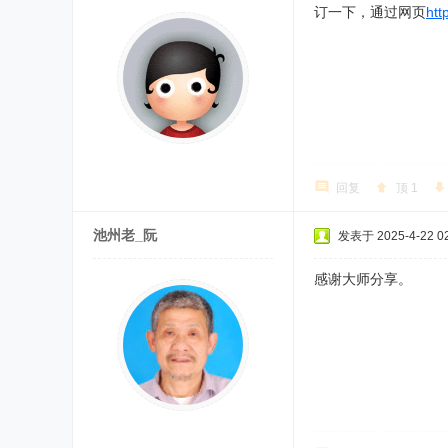
订一下，通过网页
htt
回复
顶
1
池州老_阮
发表于 2025-4-22 02
感谢大师分享。