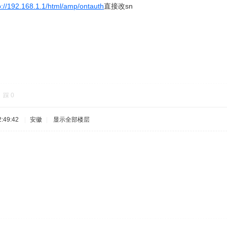
p://192.168.1.1/html/amp/ontauth
直接改sn
踩
0
:49:42
|
安徽
|
显示全部楼层