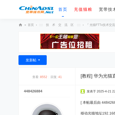
首页
充值猫粮
宽带技术
»
首页
›
::::: 技 术 交 流 区 :::::
›
『 光猫FTTx技术交流
宽
带
技
术
发新帖
网
[教程]
华为光猫
查看:
8552
|
回复:
41
448426884
发表于 2025-4-21 22
[ 本帖最后由 44842688
移动光猫地址192.1