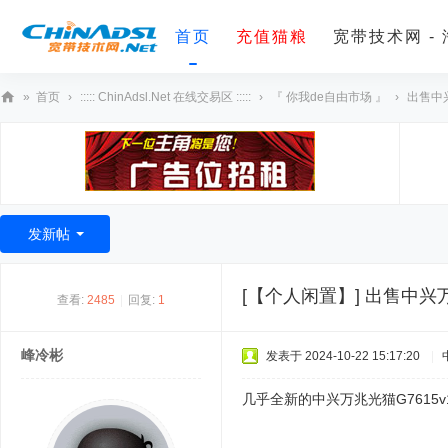
首页
充值猫粮
宽带技术网 -
»
首页
›
::::: ChinAdsl.Net 在线交易区 :::::
›
『 你我de自由市场 』
›
出售中兴
宽
带
技
术
发新帖
网
[【个人闲置】]
出售中兴万
查看:
2485
|
回复:
1
峰冷彬
发表于 2024-10-22 15:17:20
|
几乎全新的中兴万兆光猫G761