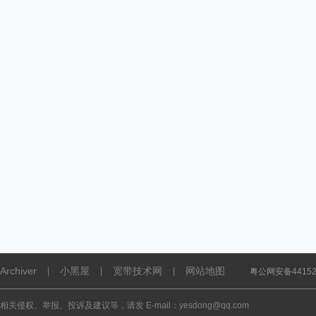
Archiver
小黑屋
宽带技术网
网站地图
|
|
|
粤公网安备441521
相关侵权、举报、投诉及建议等，请发 E-mail：yesdong@qq.com