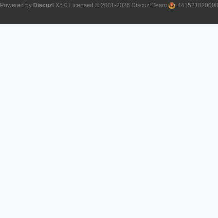
Powered by
Discuz!
X5.0
Licensed
© 2001-2026
Discuz! Team
.
44152102000