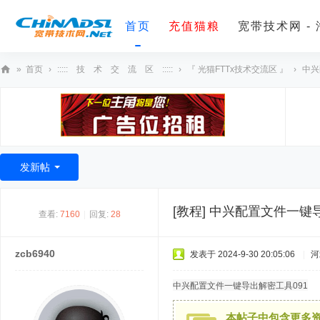
首页
充值猫粮
宽带技术网 -
»
首页
›
::::: 技 术 交 流 区 :::::
›
『 光猫FTTx技术交流区 』
›
中兴
宽
带
技
术
发新帖
网
[教程]
中兴配置文件一键导
查看:
7160
|
回复:
28
zcb6940
发表于 2024-9-30 20:05:06
|
河
中兴配置文件一键导出解密工具091
本帖子中包含更多