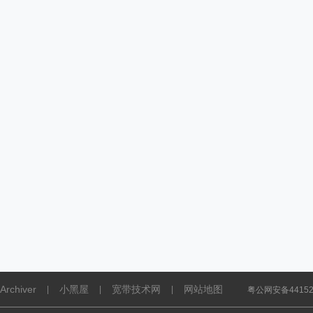
Archiver
小黑屋
宽带技术网
网站地图
|
|
|
粤公网安备441521