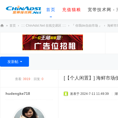
首页
充值猫粮
宽带技术网 -
»
首页
›
::::: ChinAdsl.Net 在线交易区 :::::
›
『 你我de自由市场 』
›
海鲜市
宽
带
技
术
发新帖
网
[【个人闲置】]
海鲜市场
查看:
3919
|
回复:
0
hudengke718
发表于 2024-7-11 11:49:39
|
湖