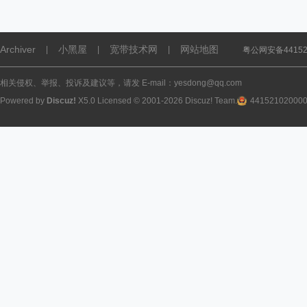
Archiver
小黑屋
宽带技术网
网站地图
|
|
|
粤公网安备441521
相关侵权、举报、投诉及建议等，请发 E-mail：yesdong@qq.com
Powered by
Discuz!
X5.0
Licensed
© 2001-2026
Discuz! Team
.
44152102000