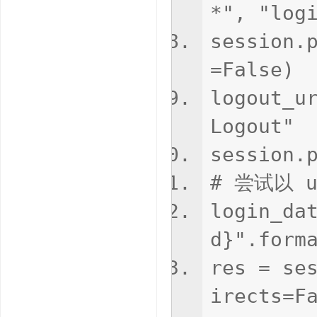
*", "log
session.
=False)
logout_u
Logout"
session.
# 尝试以 u
login_da
d}".form
res = se
irects=F