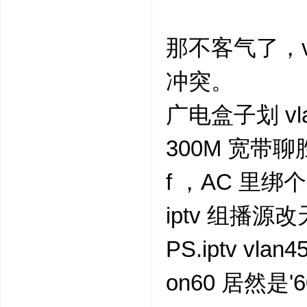
那不客气了，
冲突。
广电盒子划 v
300M 宽带聊胜
f ，AC 里
iptv 组播源
PS.iptv vl
on60 居然是'