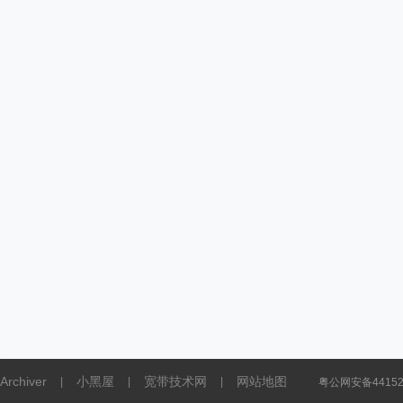
Archiver
小黑屋
宽带技术网
网站地图
|
|
|
粤公网安备441521