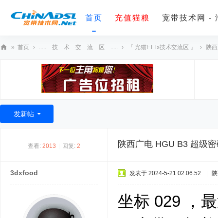
首页
充值猫粮
宽带技术网 -
»
首页
›
::::: 技 术 交 流 区 :::::
›
『 光猫FTTx技术交流区 』
›
陕西
宽
带
技
术
发新帖
网
陕西广电 HGU B3 超
查看:
2013
|
回复:
2
3dxfood
发表于 2024-5-21 02:06:52
|
陕
坐标 029 ，