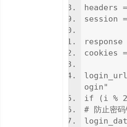
headers 
session 
response
cookies 
login_ur
ogin"
if (i % 
# 防止密码
login_da