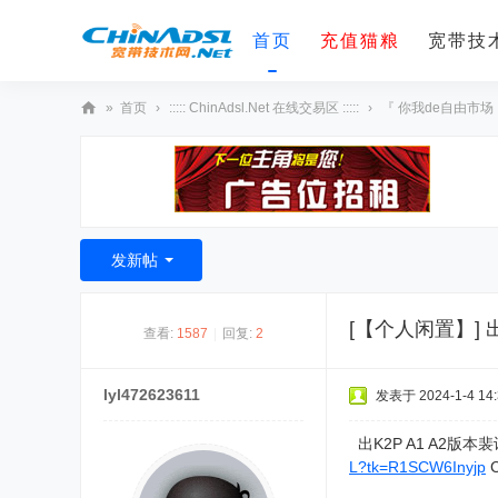
首页
充值猫粮
宽带技术
»
首页
›
::::: ChinAdsl.Net 在线交易区 :::::
›
『 你我de自由市场
宽
带
技
术
发新帖
网
[【个人闲置】]
查看:
1587
|
回复:
2
lyl472623611
发表于 2024-1-4 14:
出K2P A1 A2
L?tk=R1SCW6Inyjp
C