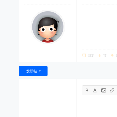
回复
顶
发新帖