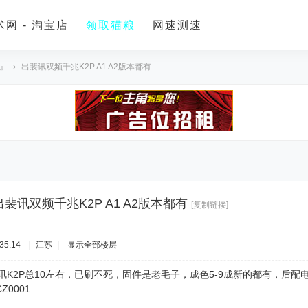
网 - 淘宝店
领取猫粮
网速测速
 』
›
出裴讯双频千兆K2P A1 A2版本都有
出裴讯双频千兆K2P A1 A2版本都有
[复制链接]
35:14
|
江苏
|
显示全部楼层
版本裴讯K2P总10左右，已刷不死，固件是老毛子，成色5-9成新的都有，
Z0001