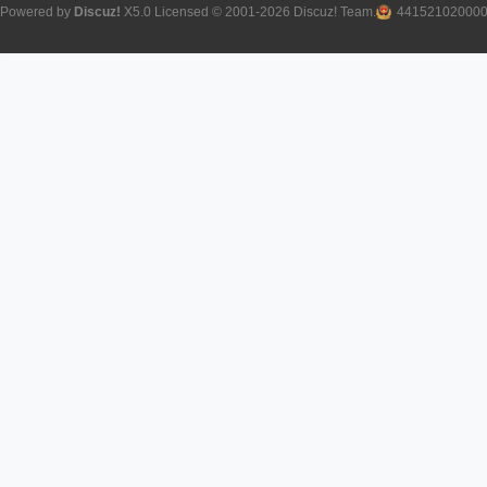
Powered by
Discuz!
X5.0
Licensed
© 2001-2026
Discuz! Team
.
44152102000