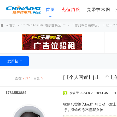
首页
充值猫粮
宽带技术网 -
»
首页
›
::::: ChinAdsl.Net 在线交易区 :::::
›
『 你我de自由市场 』
›
出一个电
宽
带
技
术
发新帖
网
[【个人闲置】]
出一个电信
查看:
2397
|
回复:
5
1786553884
发表于 2023-8-20 18:41:45
|
江
收到只需输入loid即可自动下
行，海鲜名徐不懂我女神