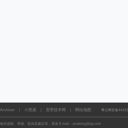
Archiver
小黑屋
宽带技术网
网站地图
|
|
|
粤公网安备441521
相关侵权、举报、投诉及建议等，请发 E-mail：yesdong@qq.com