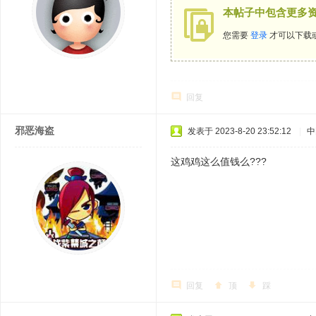
本帖子中包含更多
您需要
登录
才可以下载
回复
邪恶海盗
发表于 2023-8-20 23:52:12
|
中
这鸡鸡这么值钱么???
回复
顶
踩