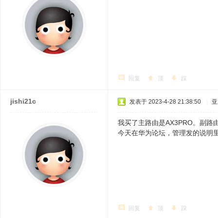
回复
顶
踩
jishi21c
发表于 2023-4-28 21:38:50
|
亚
我买了主路由是AX3PRO。副路
今天在华为论坛，管理发的说明
回复
顶
踩