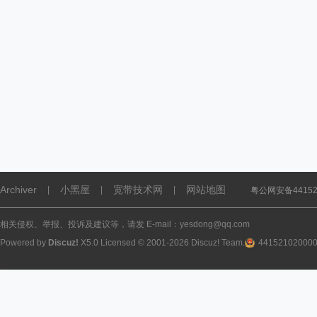
Archiver
小黑屋
宽带技术网
网站地图
|
|
|
粤公网安备441521
相关侵权、举报、投诉及建议等，请发 E-mail：yesdong@qq.com
Powered by
Discuz!
X5.0
Licensed
© 2001-2026
Discuz! Team
.
44152102000