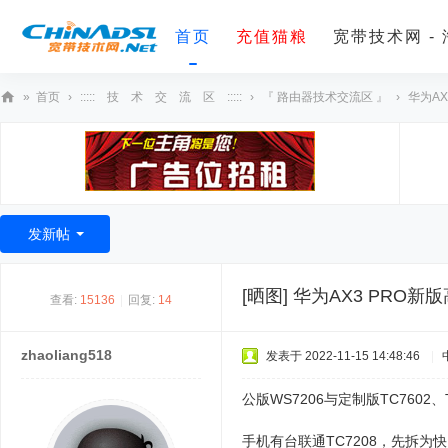
首页
充值猫粮
宽带技术网 -
»
首页
›
::::: 技 术 交 流 区 :::::
›
『 路由器技术交流区 』
›
华为AX
宽
带
技
术
发新帖
网
[晒图]
华为AX3 PRO新
查看:
15136
|
回复:
14
zhaoliang518
发表于 2022-11-15 14:48:46
|
公版WS7206与定制版TC760
手机有台联通TC7208，先拆为快