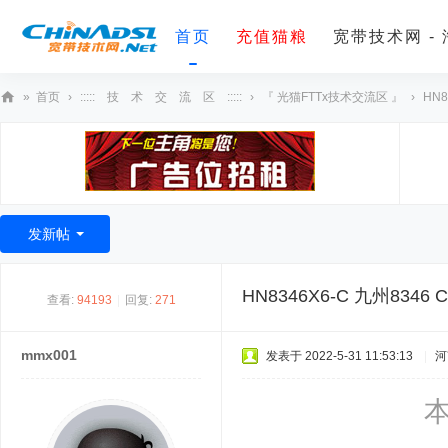
首页
充值猫粮
宽带技术网 -
»
首页
›
::::: 技 术 交 流 区 :::::
›
『 光猫FTTx技术交流区 』
›
HN8
宽
带
技
术
发新帖
网
HN8346X6-C 九州834
查看:
94193
|
回复:
271
mmx001
发表于 2022-5-31 11:53:13
|
河
本