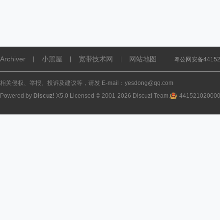
Archiver
小黑屋
宽带技术网
网站地图
|
|
|
粤公网安备441521
相关侵权、举报、投诉及建议等，请发 E-mail：yesdong@qq.com
Powered by
Discuz!
X5.0
Licensed
© 2001-2026
Discuz! Team
.
44152102000