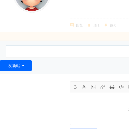
回复
顶
1
踩
0
发新帖