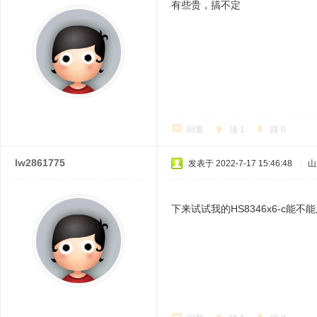
有些贵，搞不定
回复
顶
1
踩
0
lw2861775
发表于 2022-7-17 15:46:48
|
山
下来试试我的HS8346x6-c能不