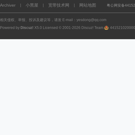
Archiver
小黑屋
宽带技术网
网站地图
|
|
|
粤公网安备441521
相关侵权、举报、投诉及建议等，请发 E-mail：yesdong@qq.com
Powered by
Discuz!
X5.0
Licensed
© 2001-2026
Discuz! Team
.
44152102000