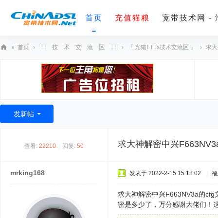
首页
充值猫粮
宽带技术网 -
»
首页
›
::::: 技 术 交 流 区 :::::
›
『 光猫FTTx技术交流区 』
›
求大
宽
带
技
术
发新帖
网
求大神解密中兴F663NV3
查看:
22210
|
回复:
50
mrking168
发表于 2022-2-15 15:18:02
|
福
求大神解密中兴F663NV3a的
密是多少了，万分感谢大佬们！这