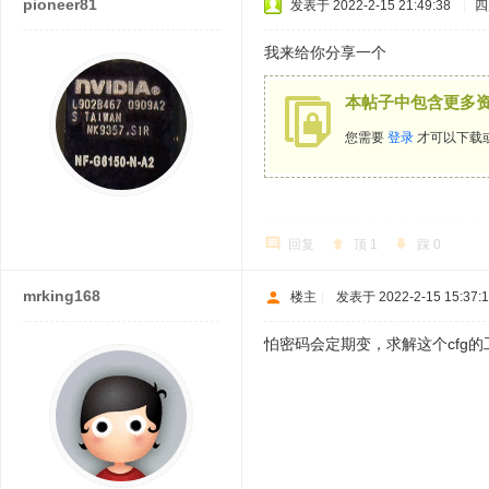
pioneer81
发表于 2022-2-15 21:49:38
|
四
我来给你分享一个
本帖子中包含更多
您需要
登录
才可以下载
回复
顶
1
踩
0
mrking168
楼主
|
发表于 2022-2-15 15:37:
怕密码会定期变，求解这个cfg的工具