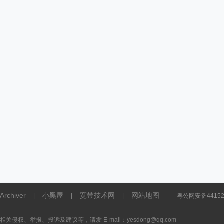
Archiver
小黑屋
宽带技术网
网站地图
|
|
|
粤公网安备441521
相关侵权、举报、投诉及建议等，请发 E-mail：yesdong@qq.com