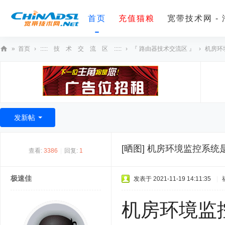
首页
充值猫粮
宽带技术网 -
»
首页
›
::::: 技 术 交 流 区 :::::
›
『 路由器技术交流区 』
›
机房环
宽
带
技
术
发新帖
网
[晒图]
机房环境监控系统
查看:
3386
|
回复:
1
极速佳
发表于 2021-11-19 14:11:35
|
机房环境监