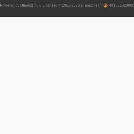
Powered by
Discuz!
X5.0
Licensed
© 2001-2026
Discuz! Team
.
44152102000