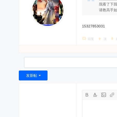
我看了下我
请教高手如何获
15327853031
回复
顶
发新帖