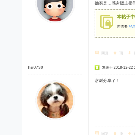
确实是…感谢版主指
本帖子中
您需要
登
回复
顶
hu0730
发表于 2018-12-22 1
谢谢分享了！
回复
顶