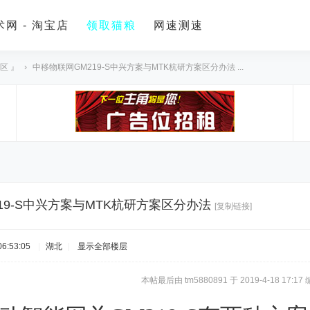
网 - 淘宝店
领取猫粮
网速测速
区 』
›
中移物联网GM219-S中兴方案与MTK杭研方案区分办法 ...
19-S中兴方案与MTK杭研方案区分办法
[复制链接]
6:53:05
|
湖北
|
显示全部楼层
本帖最后由 tm5880891 于 2019-4-18 17:17