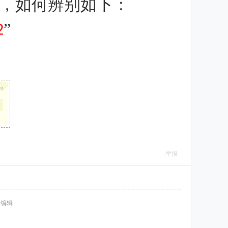
，如何辨别如下：
”
2
×
举报
0 编辑