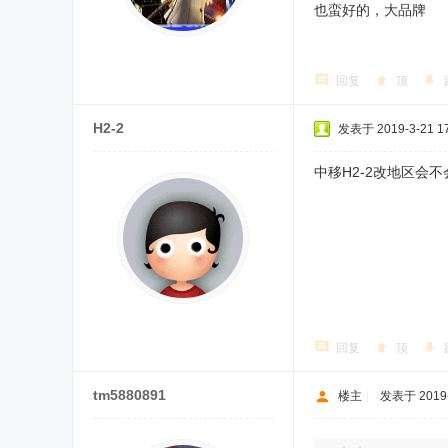
也蛮好的，大品牌
回复
顶
H2-2
发表于 2019-3-21 17
中移H2-2改地区会不
回复
顶
tm5880891
楼主
|
发表于 2019-3