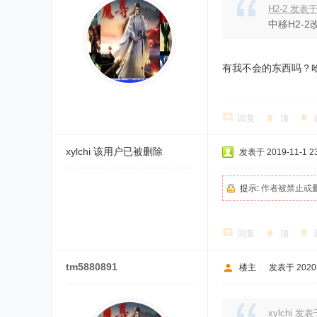
H2-2 发表于 
中移H2-
有我不会的东西吗？
回复
顶
xylchi
该用户已被删除
发表于 2019-11-1 23
提示:
作者被禁止或
回复
顶
tm5880891
楼主
|
发表于 2020-7
xylchi 发表于