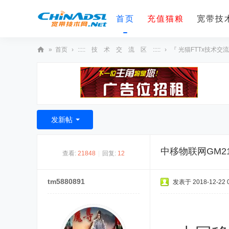
首页
充值猫粮
宽带技术
»
首页
›
::::: 技 术 交 流 区 :::::
›
『 光猫FTTx技术交流
宽
带
技
术
发新帖
网
中移物联网GM2
查看:
21848
|
回复:
12
tm5880891
发表于 2018-12-22 0