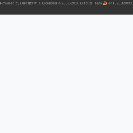
Powered by
Discuz!
X5.0
Licensed
© 2001-2026
Discuz! Team
.
44152102000