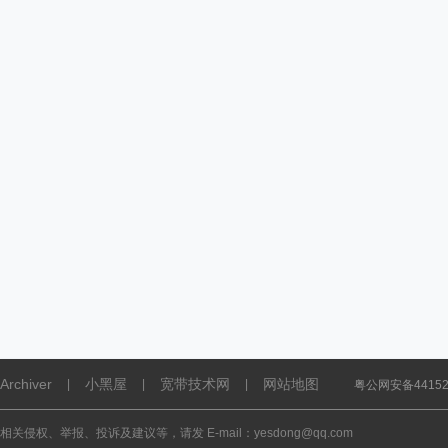
Archiver
小黑屋
宽带技术网
网站地图
|
|
|
粤公网安备441521
相关侵权、举报、投诉及建议等，请发 E-mail：yesdong@qq.com