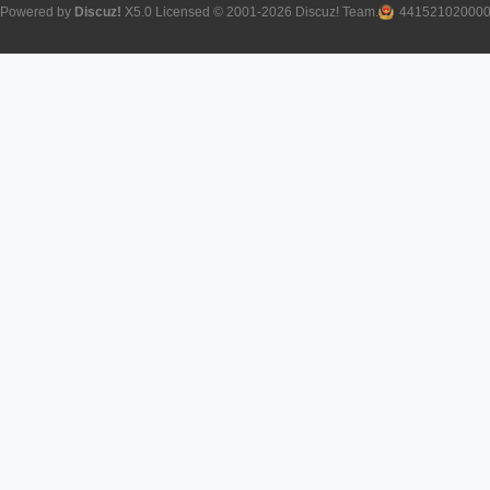
Powered by
Discuz!
X5.0
Licensed
© 2001-2026
Discuz! Team
.
44152102000