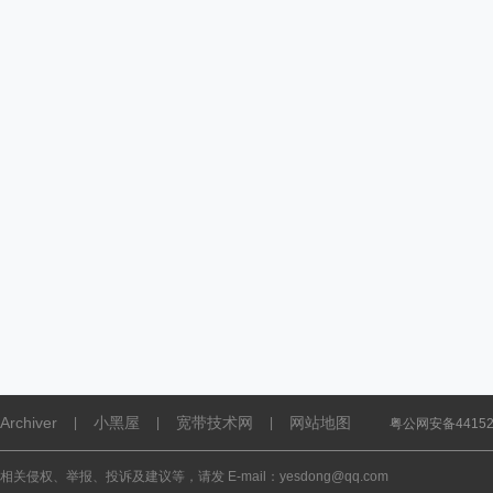
Archiver
小黑屋
宽带技术网
网站地图
|
|
|
粤公网安备441521
相关侵权、举报、投诉及建议等，请发 E-mail：yesdong@qq.com