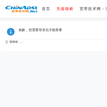
首页
充值猫粮
宽带技术网 -
抱歉，您需要登录后才能查看
请稍候……