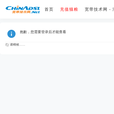
首页
充值猫粮
宽带技术网 -
抱歉，您需要登录后才能查看
请稍候……