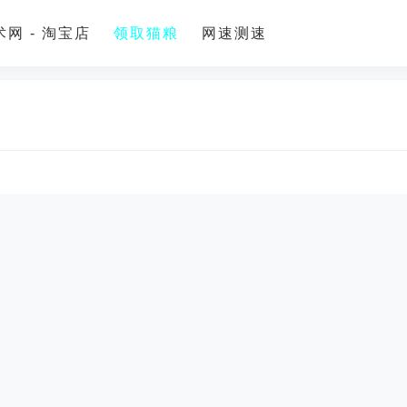
网 - 淘宝店
领取猫粮
网速测速