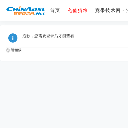
首页
充值猫粮
宽带技术网 -
抱歉，您需要登录后才能查看
请稍候……