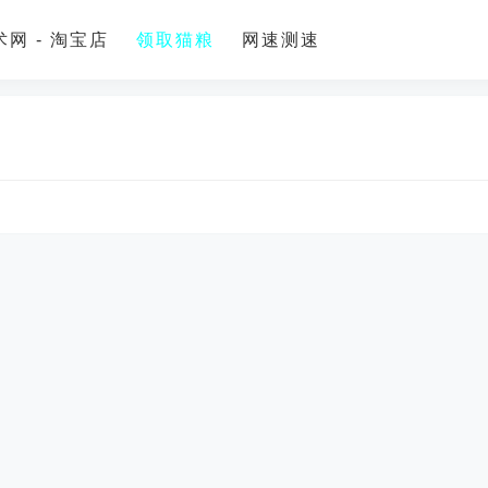
网 - 淘宝店
领取猫粮
网速测速