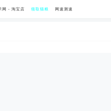
网 - 淘宝店
领取猫粮
网速测速