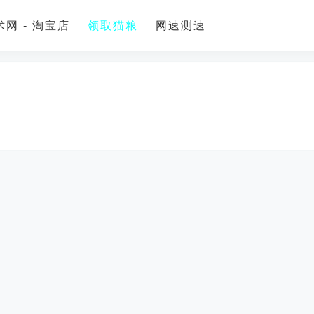
网 - 淘宝店
领取猫粮
网速测速