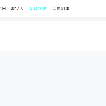
网 - 淘宝店
领取猫粮
网速测速