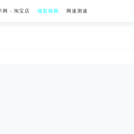
网 - 淘宝店
领取猫粮
网速测速