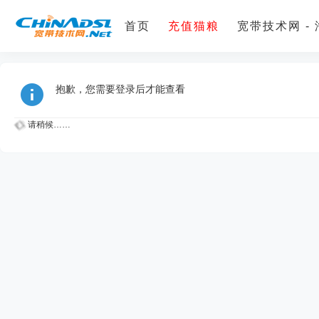
首页
充值猫粮
宽带技术网 -
抱歉，您需要登录后才能查看
请稍候……