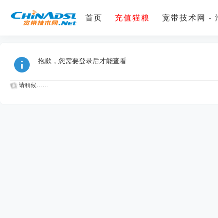
首页
充值猫粮
宽带技术网 -
抱歉，您需要登录后才能查看
请稍候……