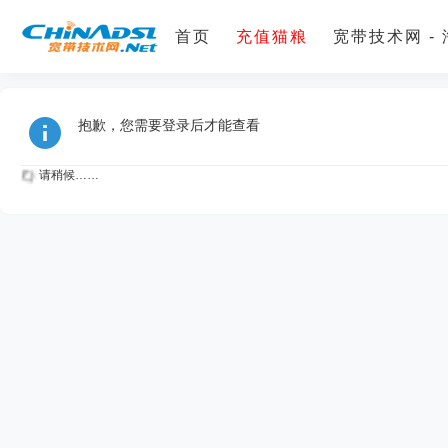
首页
充值猫粮
宽带技术网 -
抱歉，您需要登录后才能查看
请稍候……