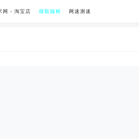
网 - 淘宝店
领取猫粮
网速测速