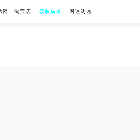
网 - 淘宝店
领取猫粮
网速测速