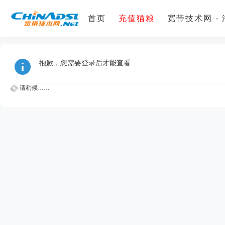
首页
充值猫粮
宽带技术网 -
抱歉，您需要登录后才能查看
请稍候……