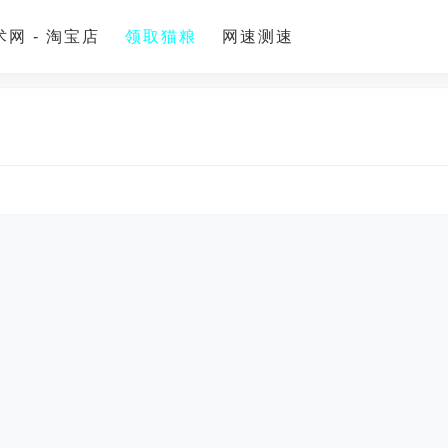
网 - 淘宝店
领取猫粮
网速测速