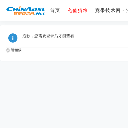
首页
充值猫粮
宽带技术网 -
抱歉，您需要登录后才能查看
请稍候……