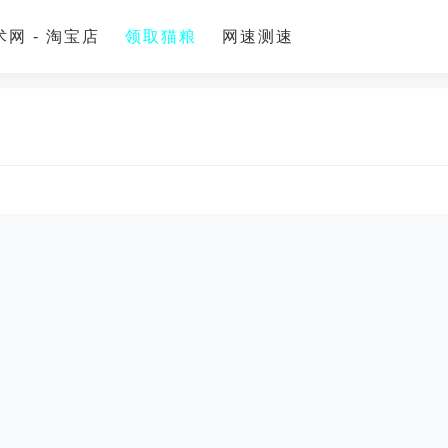
网 - 淘宝店
领取猫粮
网速测速