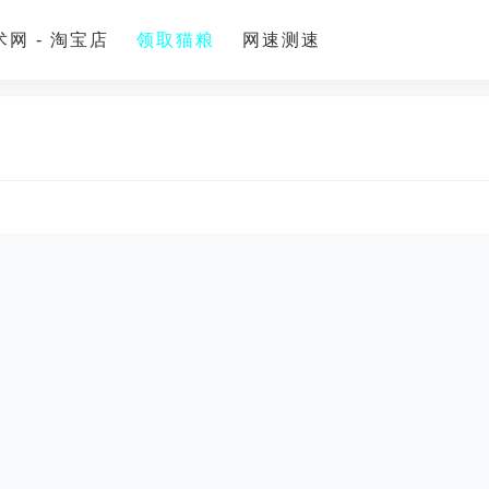
网 - 淘宝店
领取猫粮
网速测速