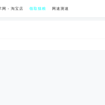
网 - 淘宝店
领取猫粮
网速测速