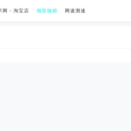
网 - 淘宝店
领取猫粮
网速测速