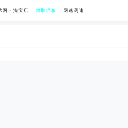
网 - 淘宝店
领取猫粮
网速测速