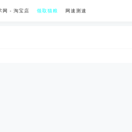
网 - 淘宝店
领取猫粮
网速测速