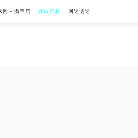
网 - 淘宝店
领取猫粮
网速测速